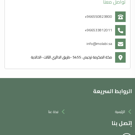
تواصل معنا
966550823800+
966533812011+
info@molabi.sa
مكة المكرمة ترخيص :5455 -طريق الدائري الثالث -الخالدية
الروابط السريعة
الرئيسية
نبذة عنا
إتصل بنا